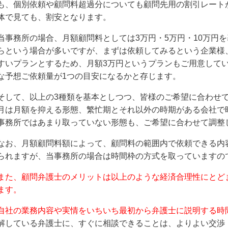
も、個別依頼や顧問料超過分についても顧問先用の割引レート
体で見ても、割安となります。
当事務所の場合、月額顧問料としては3万円・5万円・10万円
らという場合が多いですが、まずは依頼してみるという企業様
すいプランとするため、月額3万円というプランもご用意して
な予想ご依頼量が1つの目安になるかと存じます。
そして、以上の3種類を基本としつつ、皆様のご希望に合わせ
月は月額を抑える形態、繁忙期とそれ以外の時期がある会社で
事務所ではあまり取っていない形態も、ご希望に合わせて調整
なお、月額顧問料額によって、顧問料の範囲内で依頼できる内
られますが、当事務所の場合は時間枠の方式を取っていますの
また、顧問弁護士のメリットは以上のような経済合理性にとど
ます。
自社の業務内容や実情をいちいち最初から弁護士に説明する時
解している弁護士に、すぐに相談できることは、よりよい交渉