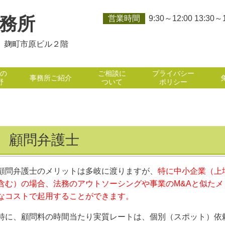
務所
営業時間
9:30～12:00 13:30～
-８ 麹町市原ビル２階
の
ご相談に
プライバシー
事務所ご紹介
野
ついて
ポリシー
顧問弁護士
顧問弁護士のメリットは多岐に渡りますが、
特に中小企業（上
含む）の場合、法務のアウトソーシングや事業のM&Aと似た
なコストで起用することができます。
特に、顧問料の時間当たり実質レートは、個別（スポット）依