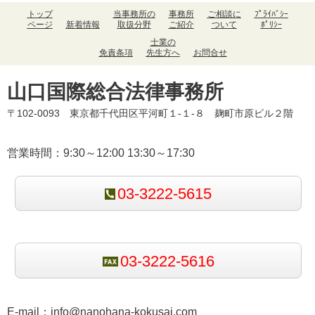
トップ
当事務所の
事務所
ご相談に
ﾌﾟﾗｲﾊﾞｼｰ
ページ
新着情報
取扱分野
ご紹介
ついて
ﾎﾟﾘｼｰ
士業の
免責条項
先生方へ
お問合せ
山口国際総合法律事務所
〒102-0093 東京都千代田区平河町１-１-８ 麹町市原ビル２階
営業時間：9:30～12:00 13:30～17:30
03-3222-5615
03-3222-5616
E-mail：
info@nanohana-kokusai.com